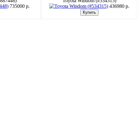
#887448)
Toyota Windom (#534315)
735000 p.
436980 p.