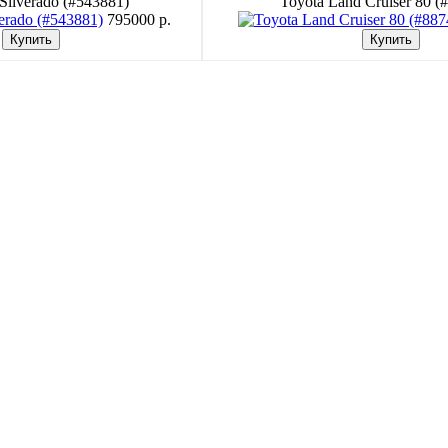
 Silverado (#543881)
Toyota Land Cruiser 80 (
795000 p.