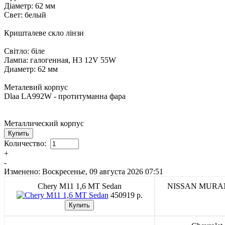
Діаметр: 62 мм
Свет: белый
Кришталеве скло лінзи
Світло: біле
Лампа: галогенная, H3 12V 55W
Диаметр: 62 мм
Металевий корпус
Dlaa LA992W - протитуманна фара
Металлический корпус
Количество:
+
-
Изменено: Воскресенье, 09 августа 2026 07:51
Chery M11 1,6 MT Sedan
NISSAN MUR
450919 p.