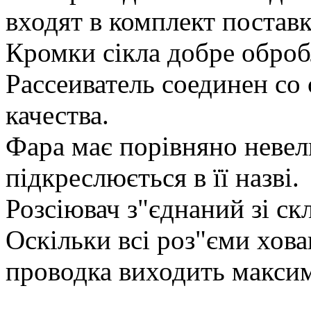
входят в комплект поставк
Кромки сікла добре оброб
Рассеиватель соединен со
качества.
Фара має порівняно невел
підкреслюється в її назві.
Розсіювач з"єднаний зі ск
Оскільки всі роз"єми хова
проводка виходить макси