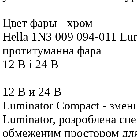
Цвет фары - хром
Hella 1N3 009 094-011 Lu
протитуманна фара
12 В і 24 В
12 В и 24 В
Luminator Compact - змен
Luminator, розроблена спе
обмеженим простором для