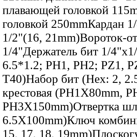
плавающей головкой 115m
головкой 250mmКардан 1/
1/2"(16, 21mm)Вороток-от
1/4"Держатель бит 1/4"х1/
6.5*1.2; PH1, PH2; PZ1, P
T40)Набор бит (Hex: 2, 2.5
крестовая (PH1X80mm, 
PH3X150mm)Отвертка шл
6.5X100mm)Ключ комбиниро
15, 17, 18, 19mm)Плоско