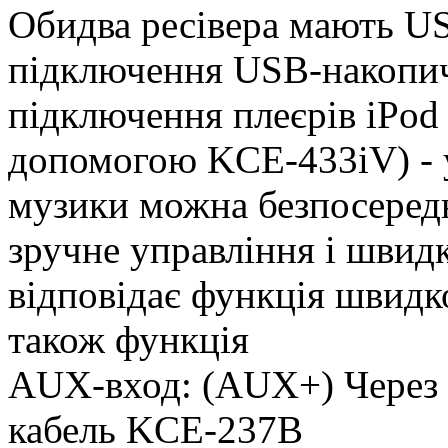
Обидва ресівера мають US
підключення USB-накопич
підключення плеєрів iPod 
допомогою KCE-433iV) - 
музики можна безпосередн
зручне управління і шви
відповідає функція швидк
також функція
AUX-вход: (AUX+) Через F
кабель KCE-237B