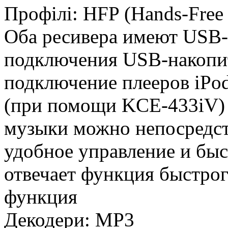
Профілі: HFP (Hands-Free P
Оба ресивера имеют USB-
подключения USB-накопит
подключение плееров iPod
(при помощи KCE-433iV) 
музыки можно непосредств
удобное управление и бы
отвечает функция быстрого
функция
Декодери: MP3