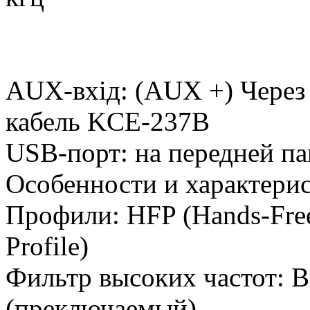
AUX-вхід: (AUX +) Через 
кабель KCE-237B
USB-порт: на передней п
Особенности и характери
Профили: HFP (Hands-Free 
Profile)
Фильтр высоких частот: В
(преключаемый)