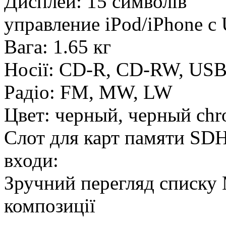
Дисплей: 15 символів
управление iPod/iPhone с
Вага: 1.65 кг
Носії: CD-R, CD-RW, US
Радіо: FM, MW, LW
Цвет: черный, черный ch
Слот для карт памяти S
входи:
Зручний перегляд списку
композиції