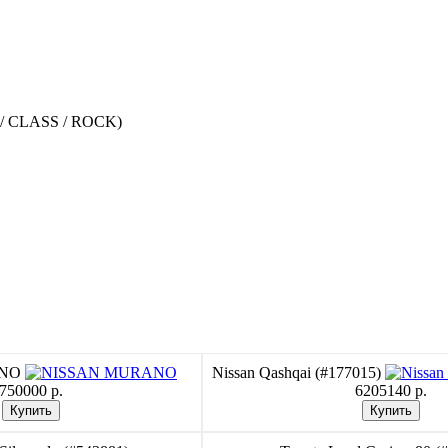
P / CLASS / ROCK)
ANO
Nissan Qashqai (#177015)
750000 p.
6205140 p.