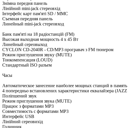
Знімна передня панель
Лінійний mini-jack стереовхід
Інтерфейс карт пам'яті SD / MMC
Съемная передняя панель
Линейный mini-jack стереовход
Банк пам'яті на 18 радіостанцій (FM)
Высокая выходная мощность 4 х 45 Вт
Линейный сереовыход
CYCLON CD-2040R - CD/MP3 програвач з FM тюнером
Режим приглушення звуку (MUTE)
Тонкомпенсация (LOUD)
Стандартный ISO разъем
Часы
Автоматическое занесение наиболее мощных станций в память
4 попередньо встановлених характеристики еквалайзера (JAZZ
Поліпшений звук
Режим приглушения звука (MUTE)
Працює з форматами MP3
Совместимость с форматами MP3
Интерфейс USB
Лінійний сереовихід
Годинник