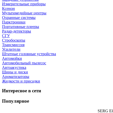
Измерительные приборы
Ксенон
Мультимедийные центры
Охранные системы
Парктроники
Портативные плееры
Радар-детекторы
СГУ
Стробоскопы
Трансмиссия
Усилители
Штатные головные устройства
Автомойки
Автомобильный пылесос
Автоакустика
Шины и диски
Ароматизаторы
Жидкости и присадки
Интересное в сети
Популярное
SERG Ele