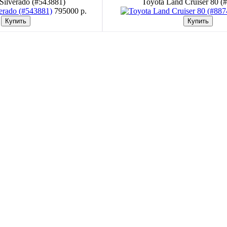
 Silverado (#543881)
Toyota Land Cruiser 80 (
795000 p.