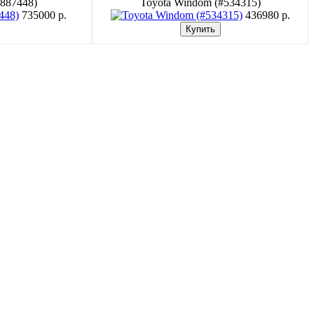
#887448)
Toyota Windom (#534315)
735000 p.
436980 p.