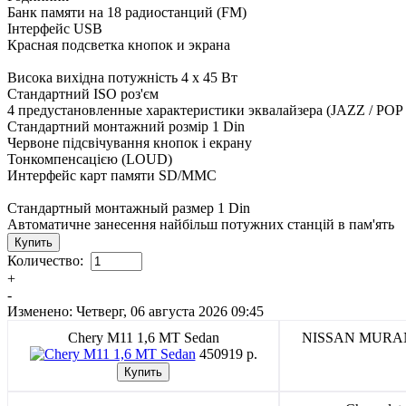
Банк памяти на 18 радиостанций (FM)
Інтерфейс USB
Красная подсветка кнопок и экрана
Висока вихідна потужність 4 х 45 Вт
Стандартний ISO роз'єм
4 предустановленные характеристики эквалайзера (JAZZ / PO
Стандартний монтажний розмір 1 Din
Червоне підсвічування кнопок і екрану
Тонкомпенсацією (LOUD)
Интерфейс карт памяти SD/MMC
Стандартный монтажный размер 1 Din
Автоматичне занесення найбільш потужних станцій в пам'ять
Количество:
+
-
Изменено: Четверг, 06 августа 2026 09:45
Chery M11 1,6 MT Sedan
NISSAN MUR
450919 p.