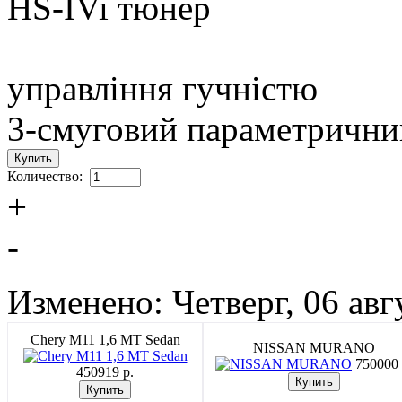
HS-IVi тюнер
управління гучністю
3-смуговий параметрични
Количество:
+
-
Изменено: Четверг, 06 авг
Chery M11 1,6 MT Sedan
NISSAN MURANO
750000 
450919 p.