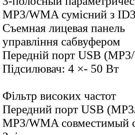
3-полосный параметричес
MP3/WMA сумісний з ID3
Съемная лицевая панель
управління сабвуфером
Передній порт USB (MP
Підсилювач: 4 ×- 50 Вт
Фільтр високих частот
Передний порт USB (MP
MP3/WMA совместимый с