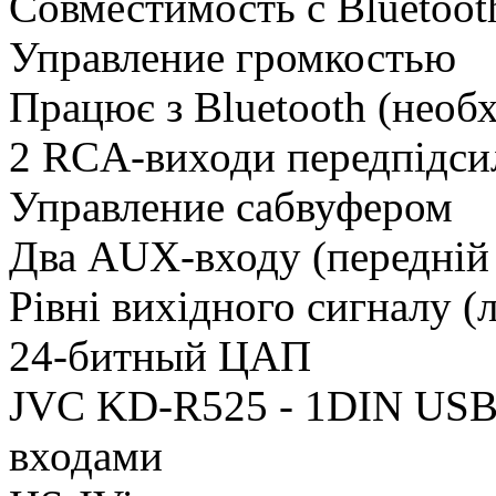
Совместимость с Bluetoo
Управление громкостью
Працює з Bluetooth (нео
2 RCA-виходи передпідсил
Управление сабвуфером
Два AUX-входу (передній 
Рівні вихідного сигналу (л
24-битный ЦАП
JVC KD-R525 - 1DIN USB 
входами