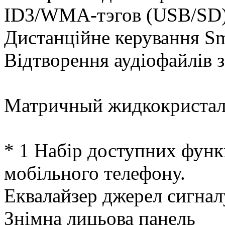
ID3/WMA-тэгов (USB/SD
Дистанційне керування Sm
Відтворення аудіофайлів з 
Матричный жидкокристал
* 1 Набір доступних функ
мобільного телефону.
Еквалайзер джерел сигнал
Знімна лицьова панель