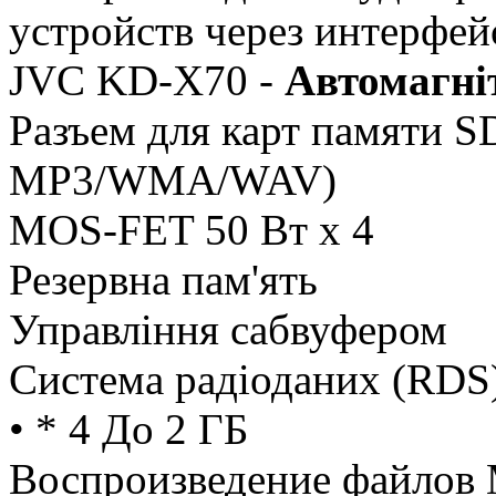
устройств через интерфе
JVC KD-X70 -
Автомагні
Разъем для карт памяти 
MP3/WMA/WAV)
MOS-FET 50 Вт x 4
Резервна пам'ять
Управління сабвуфером
Система радіоданих (RDS
• * 4 До 2 ГБ
Воспроизведение файло