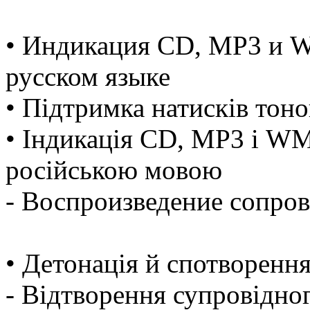
• Индикация CD, MP3 и W
русском языке
• Підтримка натисків тон
• Індикація CD, MP3 і WMA
російською мовою
- Воспроизведение сопро
• Детонація й спотворенн
- Відтворення супровідног