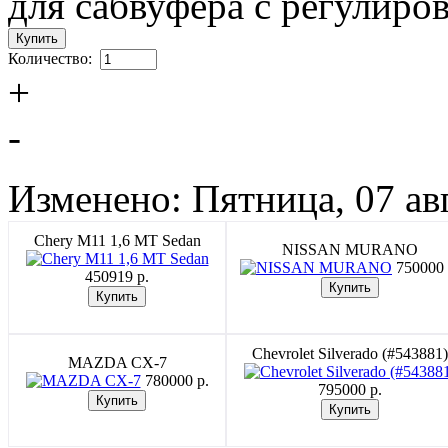
для сабвуфера с регулиров
Количество:
+
-
Изменено: Пятница, 07 ав
Chery M11 1,6 MT Sedan
NISSAN MURANO
750000 
450919 p.
Chevrolet Silverado (#543881)
MAZDA CX-7
780000 p.
795000 p.