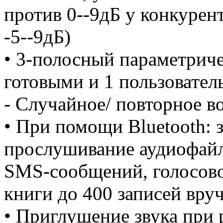
против 0--9дБ у конкурен
-5--9дБ)
• 3-полосный параметриче
готовыми и 1 пользовател
- Случайное/ повторное в
• При помощи Bluetooth: з
прослушивание аудиофайл
SMS-сообщений, голосово
книги до 400 записей вру
• Приглушение звука при 