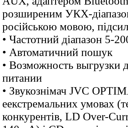
AUX, адаптером Bluetooth
розширеним УКХ-діапазон
російською мовою, підс
• Частотний діапазон 5-2
• Автоматичний пошук
• Возможность выгрузки 
питании
• Звукознімач JVC OPTIM
еекстремальних умовах (т
конкурентів, LD Over-Cur