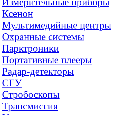
Измерительные приборы
Ксенон
Мультимедийные центры
Охранные системы
Парктроники
Портативные плееры
Радар-детекторы
СГУ
Стробоскопы
Трансмиссия