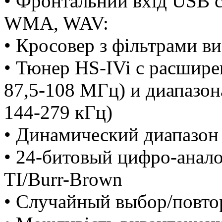
• Фронтальний вхід USB c
WMA, WAV:
• Кросовер з фільтрами ви
• Тюнер HS-IVi с расшир
87,5-108 МГц) и диапазо
144-279 кГц)
• Динамический диапазон
• 24-битовый цифро-анал
TI/Burr-Brown
• Случайный выбор/повто