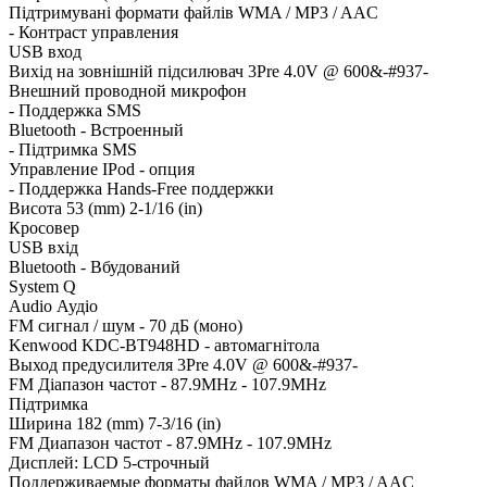
Підтримувані формати файлів WMA / MP3 / AAC
- Контраст управления
USB вход
Вихід на зовнішній підсилювач 3Pre 4.0V @ 600&-#937-
Внешний проводной микрофон
- Поддержка SMS
Bluetooth - Встроенный
- Підтримка SMS
Управление IPod - опция
- Поддержка Hands-Free поддержки
Висота 53 (mm) 2-1/16 (in)
Кросовер
USB вхід
Bluetooth - Вбудований
System Q
Audio Аудіо
FM сигнал / шум - 70 дБ (моно)
Kenwood KDC-BT948HD - автомагнітола
Выход предусилителя 3Pre 4.0V @ 600&-#937-
FM Діапазон частот - 87.9MHz - 107.9MHz
Підтримка
Ширина 182 (mm) 7-3/16 (in)
FM Диапазон частот - 87.9MHz - 107.9MHz
Дисплей: LCD 5-строчный
Поддерживаемые форматы файлов WMA / MP3 / AAC