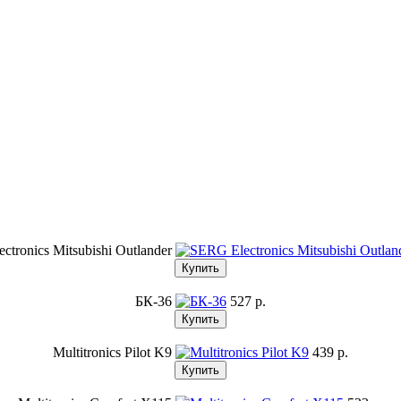
ctronics Mitsubishi Outlander
БК-36
527 p.
Multitronics Pilot K9
439 p.