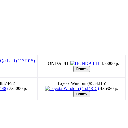
HONDA FIT
336000 p.
#887448)
Toyota Windom (#534315)
735000 p.
436980 p.