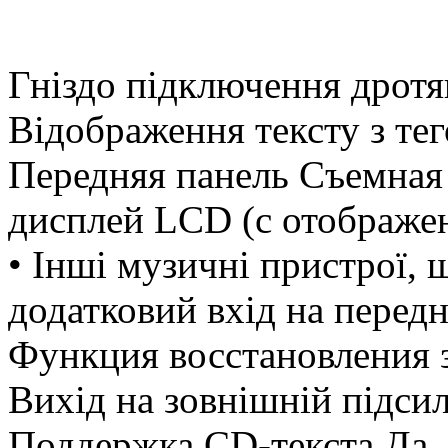
Гніздо підключення дротя
Відображення тексту з те
Передняя панель Съемная
дисплей LCD (с отображен
• Інші музичні пристрої,
додатковий вхід на передн
Функция восстановления з
Вихід на зовнішній підси
Поддержка CD-текста Да