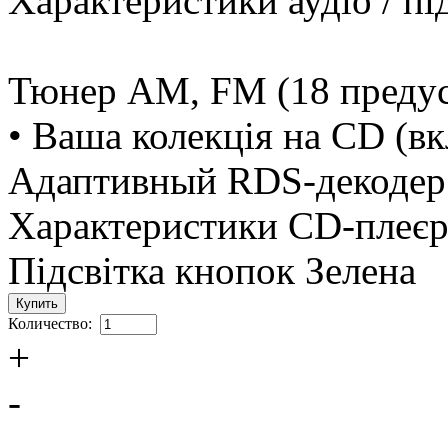
Характеристики аудіо / п
Тюнер AM, FM (18 предус
• Ваша колекція на CD (
Адаптивный RDS-декодер 
Характеристики CD-плеєр
Підсвітка кнопок Зелена
Количество:
+
-