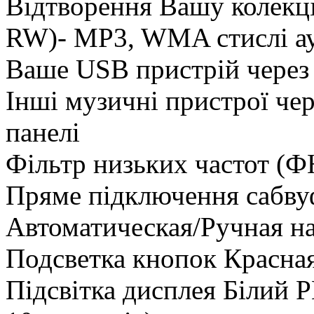
Відтворення Вашу колек
RW)- MP3, WMA стислі ау
Ваше USB пристрій через 
Інші музичні пристрої чер
панелі
Фільтр низьких частот (Ф
Пряме підключення сабву
Автоматическая/Ручная н
Подсветка кнопок Красна
Підсвітка дисплея Білий Р