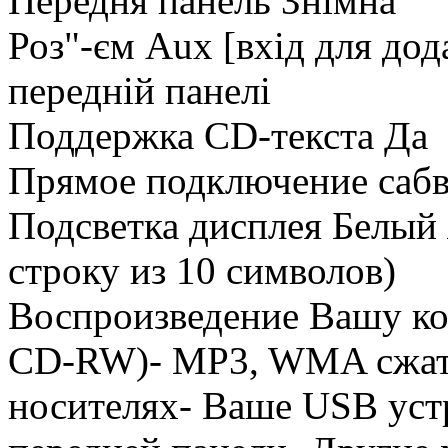
Передня панель Знімна
Роз"-єм Aux [вхід для до
передній панелі
Поддержка CD-текста Да
Прямое подключение сабв
Подсветка дисплея Белый
строку из 10 символов)
Воспроизведение Вашу к
CD-RW)- MP3, WMA сжат
носителях- Ваше USB уст