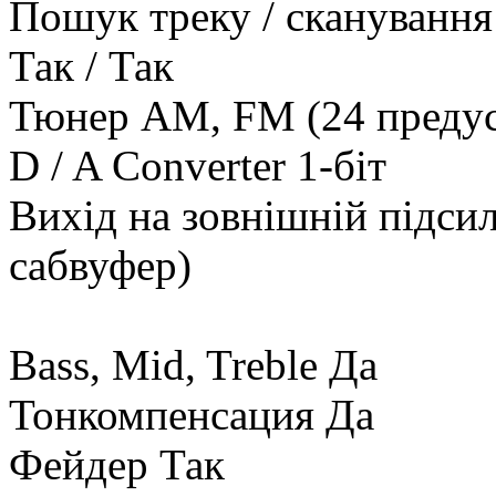
Пошук треку / сканування 
Так / Так
Тюнер AM, FM (24 предус
D / A Converter 1-біт
Вихід на зовнішній підси
сабвуфер)
Bass, Mid, Treble Да
Тонкомпенсация Да
Фейдер Так