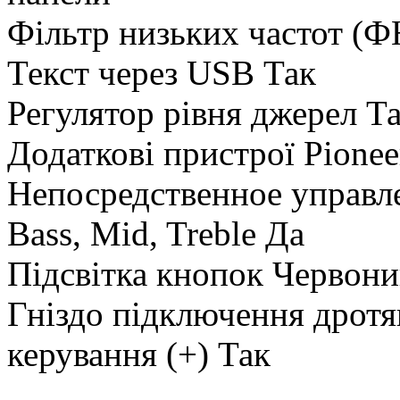
Фільтр низьких частот (Ф
Текст через USB Так
Регулятор рівня джерел Т
Додаткові пристрої Pion
Непосредственное управл
Bass, Mid, Treble Да
Підсвітка кнопок Червон
Гніздо підключення дротя
керування (+) Так