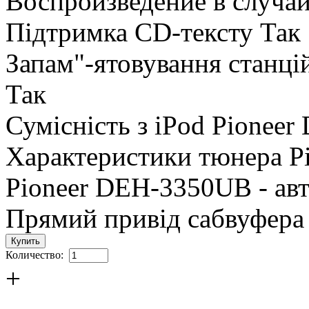
Воспроизведение в случа
Підтримка CD-тексту Так
Запам"-ятовування станц
Так
Сумісність з iPod Pionee
Характеристики тюнера 
Pioneer DEH-3350UB - авт
Прямий привід сабвуфера
Количество:
+