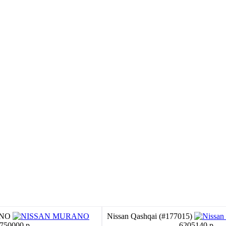
ANO
Nissan Qashqai (#177015)
750000 p.
6205140 p.