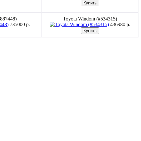
#887448)
Toyota Windom (#534315)
735000 p.
436980 p.