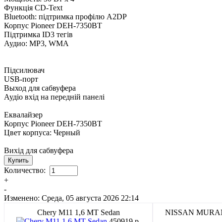
Функція CD-Text
Bluetooth: підтримка профілю A2DP
Корпус Pioneer DEH-7350BT
Підтримка ID3 тегів
Аудио: MP3, WMA
Підсилювач
USB-порт
Выход для сабвуфера
Аудіо вхід на передній панелі
Еквалайзер
Корпус Pioneer DEH-7350BT
Цвет корпуса: Черный
Вихід для сабвуфера
Количество:
+
-
Изменено: Среда, 05 августа 2026 22:14
Chery M11 1,6 MT Sedan
NISSAN MUR
450919 p.