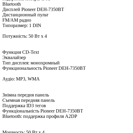
Bluetooth
Дисплей Pioneer DEH-7350BT
Дистанционный пульт
FM/AM радио
Типоразмер: 1 DIN
Потужність: 50 Вт x 4
Функция CD-Text
Эквалайзер
Тип дисплея: монохромный
Функциональность Pioneer DEH-7350BT
Аудіо: MP3, WMA
Знімна передня панель
Съемная передняя панель
Поддержка ID3 тегов
Функціональність Pioneer DEH-7350BT
Bluetooth: поддержка профиля A2DP
Мощность: 50 Вт x 4