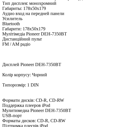
Тип дисплея: монохромний
Габариты: 178x50x179
Аудио вход на передней панели
Усилитель
Bluetooth
Габарити: 178x50x179
Мулітімедіа Pioneer DEH-7350BT
Дистанційний пульт
FM / AM радіо
Дисплей Pioneer DEH-7350BT
Колір корпусу: Чорний
Типорозмір: 1 DIN
Формати дисків: CD-R, CD-RW
Поддержка плееров iPod
Мулитимедиа Pioneer DEH-7350BT
USB-порт
Форматы дисков: CD-R, CD-RW
Підтримка плеєрів iPod