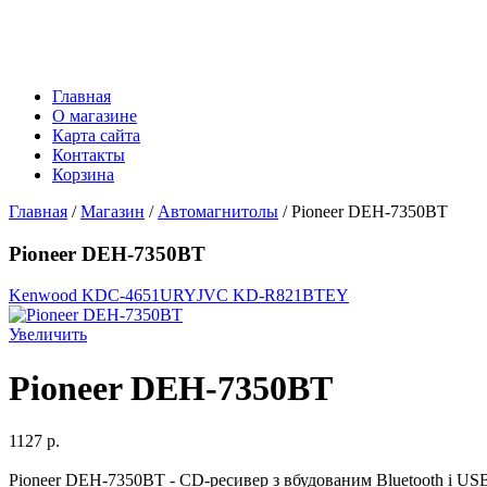
Главная
О магазине
Карта сайта
Контакты
Корзина
Главная
/
Магазин
/
Автомагнитолы
/ Pioneer DEH-7350BT
Pioneer DEH-7350BT
Kenwood KDC-4651URY
JVC KD-R821BTEY
Увеличить
Pioneer DEH-7350BT
1127 p.
Pioneer DEH-7350BT - CD-ресивер з вбудованим Bluetooth і USB