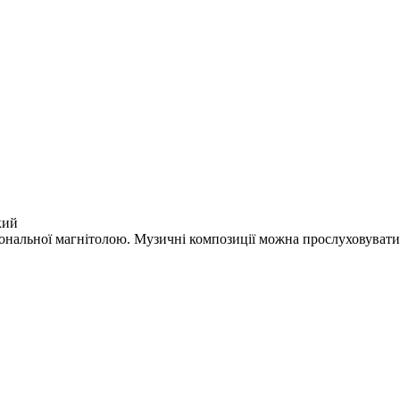
кий
іональної магнітолою. Музичні композиції можна прослуховувати я