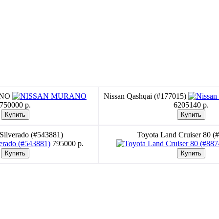
ANO
Nissan Qashqai (#177015)
750000 p.
6205140 p.
 Silverado (#543881)
Toyota Land Cruiser 80 (
795000 p.