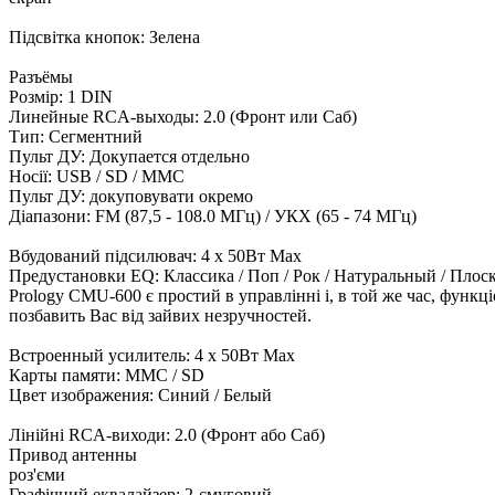
Підсвітка кнопок: Зелена
Разъёмы
Розмір: 1 DIN
Линейные RCA-выходы: 2.0 (Фронт или Саб)
Тип: Сегментний
Пульт ДУ: Докупается отдельно
Носії: USB / SD / MMC
Пульт ДУ: докуповувати окремо
Діапазони: FM (87,5 - 108.0 МГц) / УКХ (65 - 74 МГц)
Вбудований підсилювач: 4 x 50Вт Max
Предустановки EQ: Классика / Поп / Рок / Натуральный / Плос
Prology CMU-600 є простий в управлінні і, в той же час, функц
позбавить Вас від зайвих незручностей.
Встроенный усилитель: 4 x 50Вт Max
Карты памяти: MMC / SD
Цвет изображения: Синий / Белый
Лінійні RCA-виходи: 2.0 (Фронт або Саб)
Привод антенны
роз'єми
Графічний еквалайзер: 2-смуговий