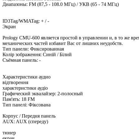
Диапазоны: FM (87,5 - 108.0 МГц) / УКВ (65 - 74 МГц)
ID3Tag/WMATag: + / -
Экран
Prology CMU-600 является простой в управлении и, в то же в
механических частей избавит Вас от лишних неудобств.
Тип панели: Фиксированная
Колір зображення: Синій / Білий
Съёмная панель: -
Характеристики аудио
відтворення
характеристики аудіо
Графический эквалайзер: 2-полосный
Пам'ять: 18 FM
Тип панелі: Фіксована
Корпус / Передня панель
AUX: AUX (спереду)
тюнер
екран