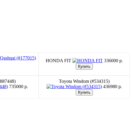
HONDA FIT
336000 p.
#887448)
Toyota Windom (#534315)
735000 p.
436980 p.