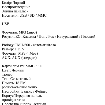
Колір: Чорний
Воспроизведение
Знімна панель: -
Носители: USB / SD / MMC
USB
Форматы: MP3 (.mp3)
Розумні EQ: Класика / Поп / Рок / Натуральний / Плоский
Prology CMU-600 - автомагнітола
Размер: 1 DIN
Формати: MP3 (. Mp3)
AUX: AUX (спереди)
Карти пам'яті: MMC / SD
Цвет: Чёрный
Тюнер
Тип: Сегментный
Память: 18 FM
російськомовне меню
Настройки: Баланс / Фейдер
Корпус/Передняя панель
привід антени
Подсветка кнопок: Зелёная