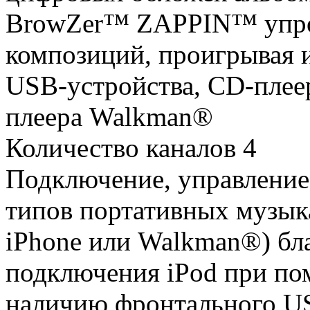
BrowZer™ ZAPPIN™ упро
композиций, проигрывая 
USB-устройства, CD-плеер
плеера Walkman®
Количество каналов 4
Подключение, управление
типов портативных музык
iPhone или Walkman®) бл
подключения iPod при по
наличию фронтального US