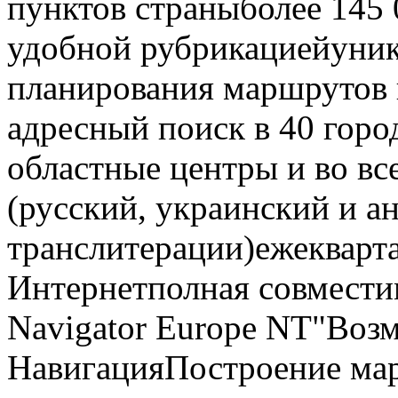
пунктов страныболее 145 0
удобной рубрикациейуник
планирования маршрутов
адресный поиск в 40 горо
областные центры и во в
(русский, украинский и а
транслитерации)ежекварта
Интернетполная совместим
Navigator Europe NT"Воз
НавигацияПостроение мар