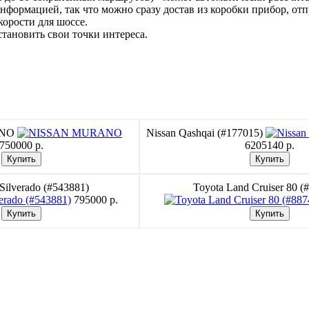
ормацией, так что можно сразу достав из коробки прибор, отп
корости для шоссе.
тановить свои точки интереса.
ANO
Nissan Qashqai (#177015)
750000 p.
6205140 p.
 Silverado (#543881)
Toyota Land Cruiser 80 (
795000 p.