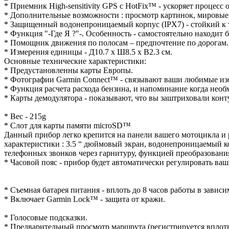
* Приемник High-sensitivity GPS с HotFix™ - ускоряет процесс
* Дополнительные возможности : просмотр картинок, мировые 
* Защищенный водонепроницаемый корпус (IPX7) - стойкий к
* Функция "-Где Я ?"-. Особенность - самостоятельно находит
* Помощник движения по полосам – предпочтение по дорогам.
* Измерения единицы - Д10.7 x Ш8.5 x В2.3 см.
Основные технические характеристики:
* Предустановленны карты Европы.
* Фотографии Garmin Connect™ - связывают ваши любимые изо
* Функция расчета расхода бензина, и напоминание когда необ
* Карты демодулятора - показывают, что вы заштриховали конт
* Вес - 215g
* Слот для карты памяти microSD™
Данный прибор легко крепится на панели вашего мотоцикла и р
характеристики : 3.5 “ дюймовый экран, водонепроницаемый ко
телефонных звонков через гарнитуру, функцией преобразования
* Часовой пояс - прибор будет автоматически регулировать ваш
* Съемная батарея питания - вплоть до 8 часов работы в завис
* Включает Garmin Lock™ - защита от кражи.
* Голосовые подсказки.
* Предварительный просмотр маршрута (регистрируется вплоть