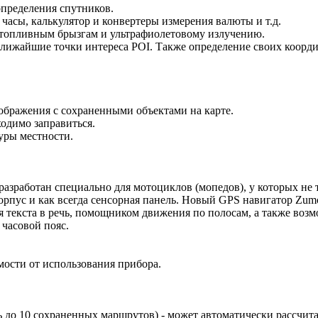
 определения спутников.
часы, калькулятор и конвертеры измерения валюты и т.д.
 топливным брызгам и ультрафиолетовому излучению.
 ближайшие точки интереса POI. Также определение своих коорд
бражения с сохраненными объектами на карте.
ходимо заправиться.
уры местности.
азработан специально для мотоциклов (мопедов), у которых не 
рпус и как всегда сенсорная панель. Новый GPS навигатор Zumo
 текста в речь, помощником движения по полосам, а также возмо
 часовой пояс.
имости от использования прибора.
 до 10 сохраненных маршрутов) - может автоматически рассчита