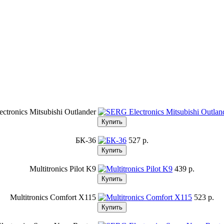
ctronics Mitsubishi Outlander
БК-36
527 p.
Multitronics Pilot K9
439 p.
Multitronics Comfort X115
523 p.