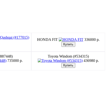
HONDA FIT
336000 p.
#887448)
Toyota Windom (#534315)
735000 p.
436980 p.