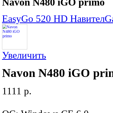
Navon N480 iGO primo
EasyGo 520 HD Навител
G
Увеличить
Navon N480 iGO pri
1111 p.