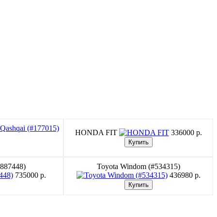
HONDA FIT
336000 p.
#887448)
Toyota Windom (#534315)
735000 p.
436980 p.