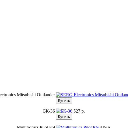
ctronics Mitsubishi Outlander
БК-36
527 p.
Multitronics Pilot K9
439 p.