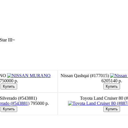
ar III~
ANO
Nissan Qashqai (#177015)
750000 p.
6205140 p.
 Silverado (#543881)
Toyota Land Cruiser 80 (
795000 p.