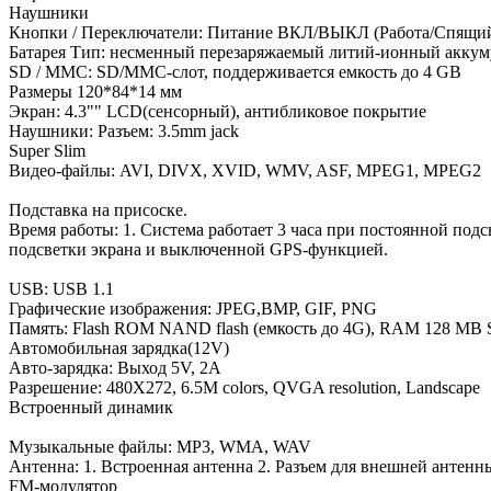
Наушники
Кнопки / Переключатели: Питание ВКЛ/ВЫКЛ (Работа/Спящий р
Батарея Тип: несменный перезаряжаемый литий-ионный аккуму
SD / MMC: SD/MMC-слот, поддерживается емкость до 4 GB
Размеры 120*84*14 мм
Экран: 4.3"" LCD(сенсорный), антибликовое покрытие
Наушники: Разъем: 3.5mm jack
Super Slim
Видео-файлы: AVI, DIVX, XVID, WMV, ASF, MPEG1, MPEG2
Подставка на присоске.
Время работы: 1. Система работает 3 часа при постоянной под
подсветки экрана и выключенной GPS-функцией.
USB: USB 1.1
Графические изображения: JPEG,BMP, GIF, PNG
Память: Flash ROM NAND flash (емкость до 4G), RAM 128 M
Автомобильная зарядка(12V)
Авто-зарядка: Выход 5V, 2A
Разрешение: 480X272, 6.5M colors, QVGA resolution, Landscape
Встроенный динамик
Музыкальные файлы: MP3, WMA, WAV
Антенна: 1. Встроенная антенна 2. Разъем для внешней антенн
FM-модулятор