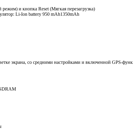
ежим) и кнопка Reset (Мягкая перезагрузка)
лятор: Li-Ion battery 950 mAh1350mAh
светке экрана, со средними настройками и включенной GPS-функц
B SDRAM
ы