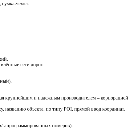
 сумка-чехол.
кий.
влённые сети дорог.
нный).
нная крупнейшим и надежным производителем – корпорацией
у, названию объекта, по типу POI, прямой ввод координат.
ов/запрограммированных номеров).