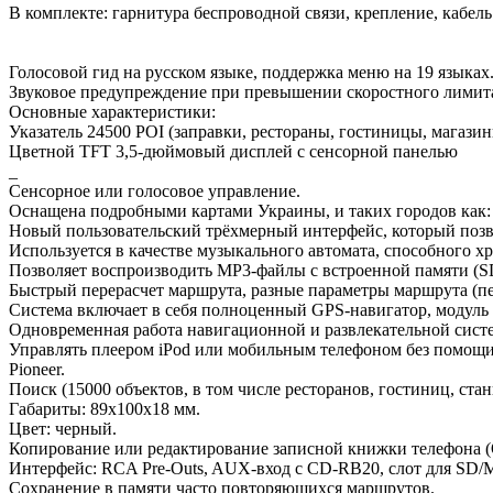
В комплекте: гарнитура беспроводной связи, крепление, кабель
Голосовой гид на русском языке, поддержка меню на 19 языках
Звуковое предупреждение при превышении скоростного лимит
Основные характеристики:
Указатель 24500 POI (заправки, рестораны, гостиницы, магазин
Цветной TFT 3,5-дюймовый дисплей с сенсорной панелью
_
Сенсорное или голосовое управление.
Оснащена подробными картами Украины, и таких городов как: 
Новый пользовательский трёхмерный интерфейс, который позво
Используется в качестве музыкального автомата, способного х
Позволяет воспроизводить MP3-файлы с встроенной памяти (
Быстрый перерасчет маршрута, разные параметры маршрута (пеш
Система включает в себя полноценный GPS-навигатор, модуль B
Одновременная работа навигационной и развлекательной сист
Управлять плеером iPod или мобильным телефоном без помощи
Pioneer.
Поиск (15000 объектов, в том числе ресторанов, гостиниц, ста
Габариты: 89x100x18 мм.
Цвет: черный.
Копирование или редактирование записной книжки телефона (Ob
Интерфейс: RCA Pre-Outs, AUX-вход с CD-RB20, слот для SD/M
Сохранение в памяти часто повторяющихся маршрутов.