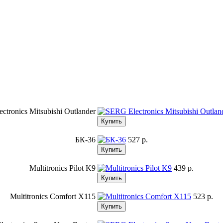
ctronics Mitsubishi Outlander
БК-36
527 p.
Multitronics Pilot K9
439 p.
Multitronics Comfort X115
523 p.