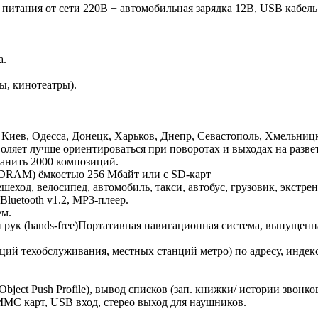
 питания от сети 220В + автомобильная зарядка 12В, USB кабель,
.
а.
ы, кинотеатры).
Киев, Одесса, Донецк, Харьков, Днепр, Севастополь, Хмельниц
ляет лучше ориентироваться при поворотах и выходах на развет
ранить 2000 композиций.
SDRAM) ёмкостью 256 Мбайт или с SD-карт
еход, велосипед, автомобиль, такси, автобус, грузовик, экстре
luetooth v1.2, MP3-плеер.
ем.
 рук (hands-free)Портативная навигационная система, выпуще
нций техобслуживания, местных станций метро) по адресу, индекс
ject Push Profile), вывод списков (зап. книжки/ истории звонк
MC карт, USB вход, стерео выход для наушников.