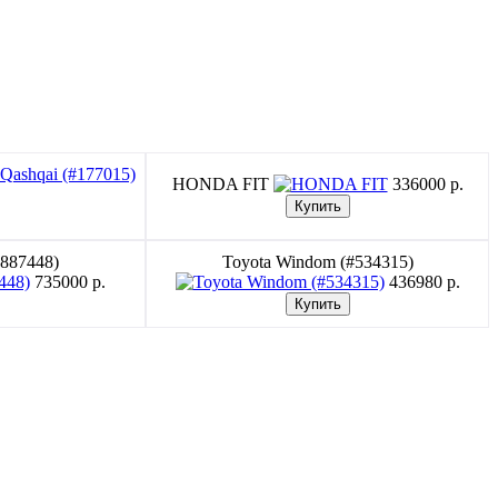
HONDA FIT
336000 p.
#887448)
Toyota Windom (#534315)
735000 p.
436980 p.