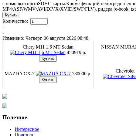
с помощью microSDHC карты.Кроме функций непосредственно 
MP4/ASF/WMV/AVI/DIVX/XVID/SWF/FLV), ридера (e-book, txt)
Количество:
+
-
Изменено: Четверг, 06 августа 2026 08:48
Chery M11 1,6 MT Sedan
NISSAN MUR
450919 p.
Chevrolet
MAZDA CX-7
780000 p.
Полезное
Интересное
Полезное