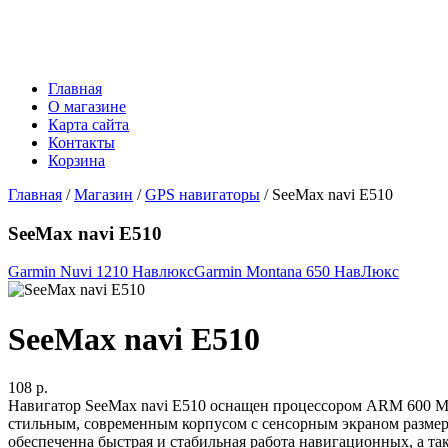
Главная
О магазине
Карта сайта
Контакты
Корзина
Главная
/
Магазин
/
GPS навигаторы
/ SeeMax navi E510
SeeMax navi E510
Garmin Nuvi 1210 Навлюкс
Garmin Montana 650 НавЛюкс
SeeMax navi E510
108 p.
Навигатор SeeMax navi E510 оснащен процессором ARM 600 МГ
стильным, современным корпусом с сенсорным экраном размер
обеспеченна быстрая и стабильная работа навигационных, а т