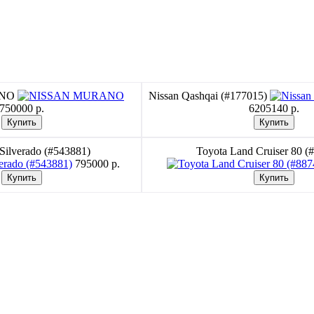
ANO
Nissan Qashqai (#177015)
750000 p.
6205140 p.
 Silverado (#543881)
Toyota Land Cruiser 80 (
795000 p.