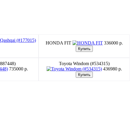
HONDA FIT
336000 p.
#887448)
Toyota Windom (#534315)
735000 p.
436980 p.