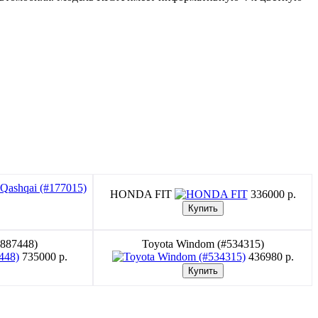
HONDA FIT
336000 p.
#887448)
Toyota Windom (#534315)
735000 p.
436980 p.