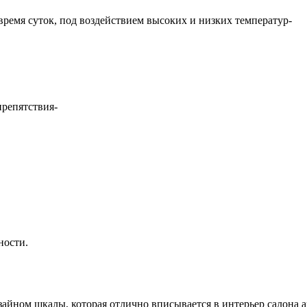
 время суток, под воздействием высоких и низких температур-
репятствия-
ности.
зайном шкалы, которая отлично вписывается в интерьер салона