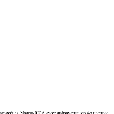
 автомобиля. Модель RIGA имеет информативную 4-х цветную