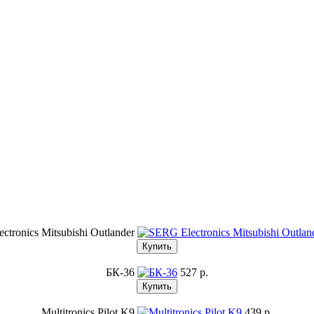
ctronics Mitsubishi Outlander
БК-36
527 p.
Multitronics Pilot K9
439 p.