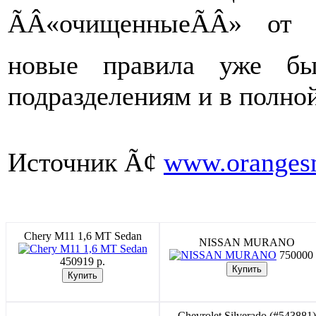
ÃÂ«очищенныеÃÂ» от 
новые правила уже бы
подразделениям и в полной
Источник Ã¢
www.oranges
Chery M11 1,6 MT Sedan
NISSAN MURANO
750000 
450919 p.
Chevrolet Silverado (#543881)