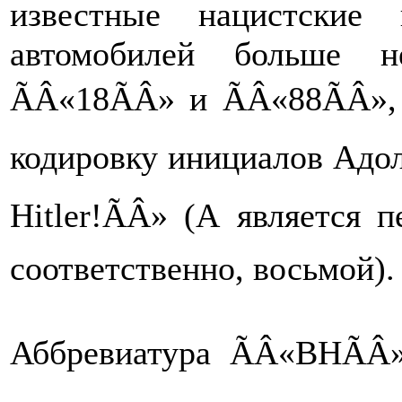
известные нацистские
автомобилей больше н
ÃÂ«18ÃÂ» и ÃÂ«88ÃÂ»,
кодировку инициалов Адол
Hitler!ÃÂ» (А является 
соответственно, восьмой).
Аббревиатура ÃÂ«BHÃÂ»