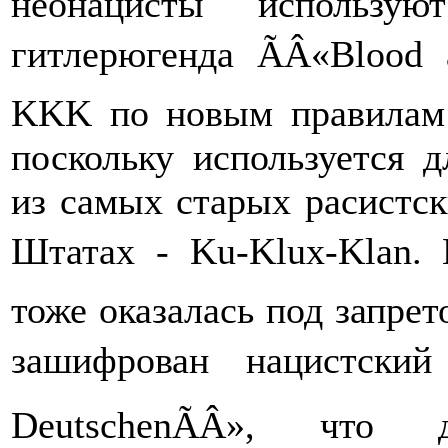
неонацисты использую
гитлерюгенда ÃÂ«Blood 
KKK по новым правилам т
поскольку используется д
из самых старых расистс
Штатах - Ku-Klux-Klan.
тоже оказалась под запрет
зашифрован нацистский
DeutschenÃÂ», что 