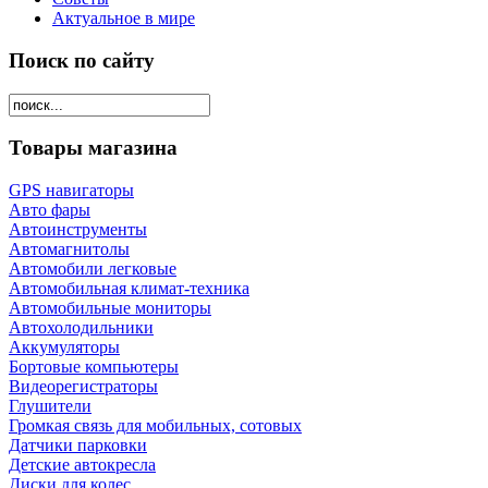
Актуальное в мире
Поиск по сайту
Товары магазина
GPS навигаторы
Авто фары
Автоинструменты
Автомагнитолы
Автомобили легковые
Автомобильная климат-техника
Автомобильные мониторы
Автохолодильники
Аккумуляторы
Бортовые компьютеры
Видеорегистраторы
Глушители
Громкая связь для мобильных, сотовых
Датчики парковки
Детские автокресла
Диски для колес