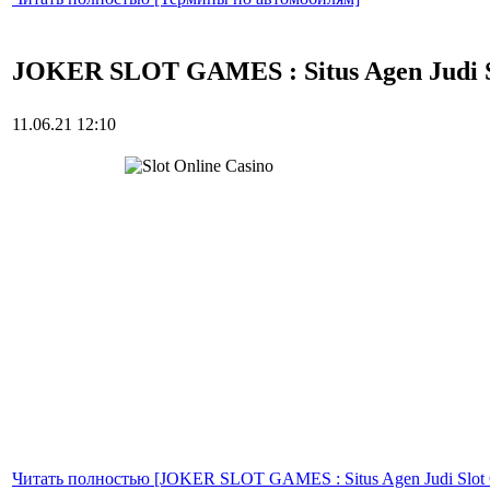
JOKER SLOT GAMES : Situs Agen Judi Sl
11.06.21 12:10
Читать полностью [JOKER SLOT GAMES : Situs Agen Judi Slot O