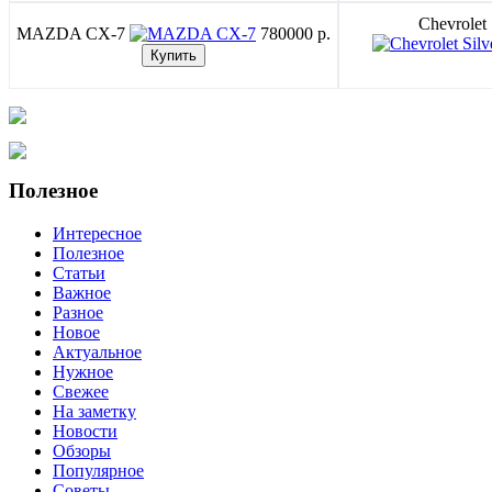
Chevrolet
MAZDA CX-7
780000 p.
Полезное
Интересное
Полезное
Статьи
Важное
Разное
Новое
Актуальное
Нужное
Свежее
На заметку
Новости
Обзоры
Популярное
Советы