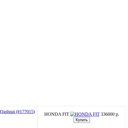
HONDA FIT
336000 p.