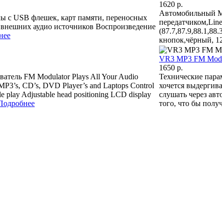
1620 p.
Автомобильный MP
ы с USB флешек, карт памяти, переносных
передатчиком,Line
 внешних аудио источников Воспроизведение
(87.7,87.9,88.1,88.
нее
кнопок,чёрный, 1
VR3 MP3 FM Modu
1650 p.
ель FM Modulator Plays All Your Audio
Технические пара
 MP3’s, CD’s, DVD Player’s and Laptops Control
хочется выдергив
e play Adjustable head positioning LCD display
слушать через авт
Подробнее
того, что бы полу