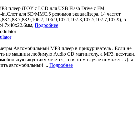
3-плеер iTOY c LCD для USB Flash Drive с FM-
-in,Слот для SD/MMC,5 режимов эквалайзера, 14 частот
3,88.5,88.7,88.9,106.7, 106.9,107.1,107.3,107.5,107.7,107.9), 5
24.7x40x22.6мм,
Подробнее
lator
метры Автомобильный MP3-плеер в прикуриватель . Если не
ать из машины любимую Audio CD магнитолу, а MP3, все-таки,
омобильную акустику хочется, то в этом случае поможет . Для
чить автомобильный ...
Подробнее