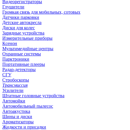
Видеорегистраторы
Глушители
Громкая связь для мобильных, сотовых
Датчики парковки
Детские автокресла
Диски для колес
Зарядные устройства
Измерительные приборы
Ксенон
Мультимедийные центры
Охранные системы
Парктроники
Портативные плееры
Радар-детекторы
СГУ
Стробоскопы
Трансмиссия
Усилители
Штатные головные устройства
Автомойки
Автомобильный пылесос
Автоакустика
Шины и диски
Ароматизаторы
Жидкости и присадки