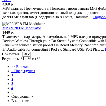
4260 p.
MP3 адаптер Преимущества: Позволяет проигрывать МР3 файл
жестких дисков, имеет дополнительный вход для подключения
до 990 МР3 файлов (Поддержка до 8 Гбайт) Наличие ...
Подроб
MP3 VR8 FM Modulator
1440 p.
Технические параметры Автомобильный MP3-плеер в прикуриват
Devices Wireless Through your Car Stereo System Compatible with
Panel with fourteen station pre-set On Board Memory Random Shuffl
3ft Audio cable for connecting i-Pod etc Standard USB Port Play, ...
Показать #
Результаты 81 - 86 из 86
«« В начало
« Предыдущая
1
2
3
4
5
Следующая »
В конец »»