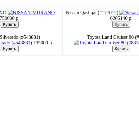
ANO
Nissan Qashqai (#177015)
750000 p.
6205140 p.
 Silverado (#543881)
Toyota Land Cruiser 80 (
795000 p.