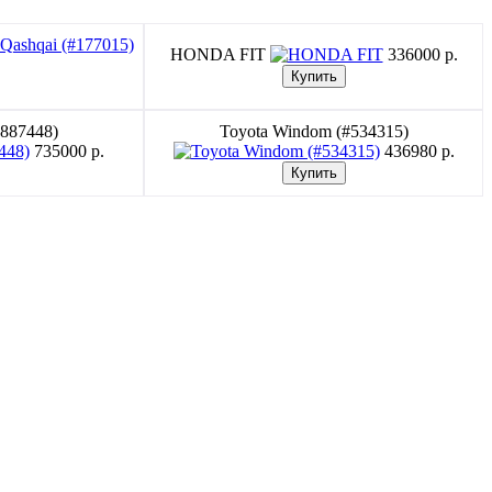
HONDA FIT
336000 p.
#887448)
Toyota Windom (#534315)
735000 p.
436980 p.